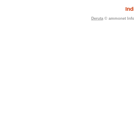
Ind
Deruta
© ammonet InfoTe